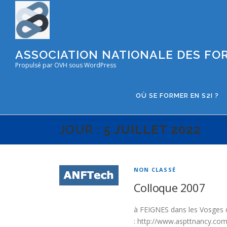
Aller
au
contenu
ASSOCIATION NATIONALE DES FOR
Propulsé par OVH sous WordPress
OÙ SE FORMER EN S2I ?
JOUR :
5 JUILLET 2022
NON CLASSÉ
Colloque 2007
à FEIGNES dans les Vosges d
: http://www.aspttnancy.c