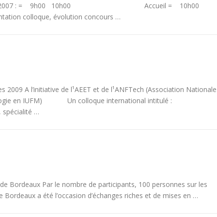
i 28 juin 2007 : = 9h00 10h00 Accueil = 10h00
olloque, évolution concours …
s 2009 A l’initiative de l¹AEET et de l¹ANFTech (Association Nationale
logie en IUFM) Un colloque international intitulé :
 spécialité …
de Bordeaux Par le nombre de participants, 100 personnes sur les
de Bordeaux a été l’occasion d’échanges riches et de mises en …