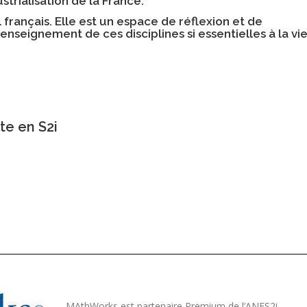
strialisation de la France.
l français. Elle est un espace de réflexion et de
enseignement de ces disciplines si essentielles à la vi
te en S2i
MAthWorks est partenaire Premium de l’ANFS2i