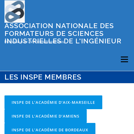
Aller
au
contenu
ASSOCIATION NATIONALE DES
FORMATEURS DE SCIENCES
INDUSTRIELLES DE L'INGÉNIEUR
Propulsé par OVH sous WordPress
Menu
LES INSPE MEMBRES
OÙ SE FORMER EN S2I ?
LES INSPE MEMBRES
INSPE DE L’ACADÉMIE D’AIX-MARSEILLE
LES COLLOQUES
INSPE DE L’ACADÉMIE D’AMIENS
PRÉSENTATION DE L’ASSOCIATION
INSPE DE L’ACADÉMIE DE BORDEAUX