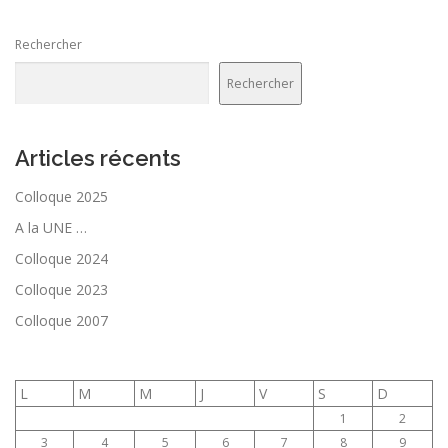
Rechercher
Rechercher
Articles récents
Colloque 2025
A la UNE …
Colloque 2024
Colloque 2023
Colloque 2007
L
M
M
J
V
S
D
1
2
3
4
5
6
7
8
9