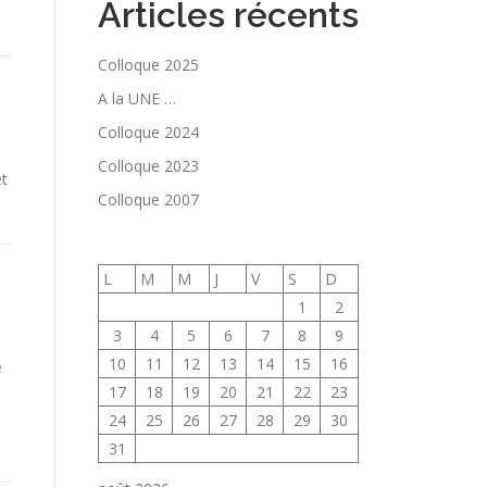
Articles récents
Colloque 2025
A la UNE …
Colloque 2024
Colloque 2023
t
Colloque 2007
L
M
M
J
V
S
D
1
2
3
4
5
6
7
8
9
10
11
12
13
14
15
16
e
17
18
19
20
21
22
23
24
25
26
27
28
29
30
31