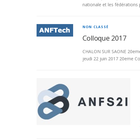
s
nationale et les fédérations
c
NON CLASSÉ
o
Colloque 2017
l
CHALON SUR SAONE 20eme C
jeudi 22 juin 2017 20eme Col
l
o
q
u
e