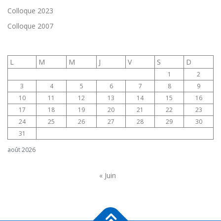
t
Colloque 2023
i
Colloque 2007
c
l
e
L
M
M
J
V
S
D
s
1
2
3
4
5
6
7
8
9
10
11
12
13
14
15
16
17
18
19
20
21
22
23
24
25
26
27
28
29
30
31
août 2026
« Juin