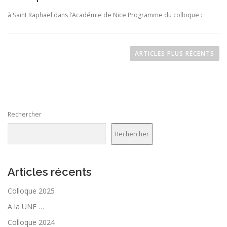
à Saint Raphaël dans l’Académie de Nice Programme du colloque :
N
a
ARTICLES PLUS RÉCENTS
v
i
g
a
Rechercher
t
i
Rechercher
o
n
d
Articles récents
e
Colloque 2025
s
A la UNE …
a
r
Colloque 2024