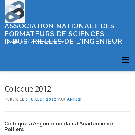
Aller
au
contenu
ASSOCIATION NATIONALE DES
FORMATEURS DE SCIENCES
INDUSTRIELLES DE L'INGÉNIEUR
Propulsé par OVH sous WordPress
Menu
OÙ SE FORMER EN S2I ?
LES INSPE MEMBRES
Colloque 2012
PUBLIÉ LE
5 JUILLET 2022
PAR
ANFS2I
LES COLLOQUES
Colloque à Angoulême dans l’Académie de
PRÉSENTATION DE L’ASSOCIATION
Poitiers